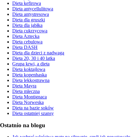
Dieta kefirowa
Dieta antycellulitowa
Dieta antystresowa
Dieta dla gruszki
Dieta dla jabłka
Dieta cukrzycowa
Dieta Aztecka
Dieta cebulowa
Dieta DASH
Dieta dla dzieci z nadwagą
Dieta 20, 30 i 40 latka
Grupa krwi, a dieta
Dieta koktajlowa
Dieta kopenhaska
Dieta lekkostrawna
Dieta Mayra
Dieta mleczna
Dieta Montignaca
Dieta Norweska
Dieta na bazie soków
Dieta ostatniej szansy
Ostatnio na blogu
Jak wybrać właściwą matę na siłownię, czyli jak powstawało