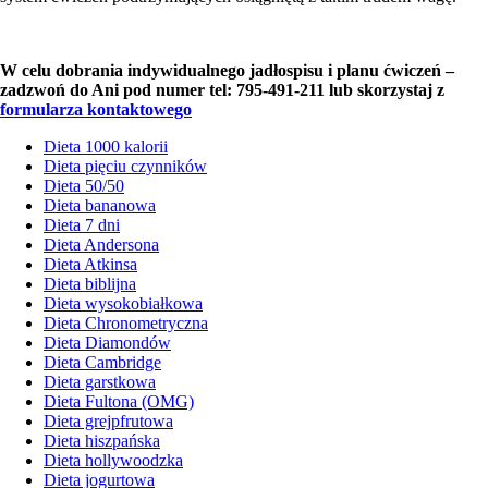
W celu dobrania indywidualnego jadłospisu i planu ćwiczeń –
zadzwoń do Ani pod numer tel: 795-491-211 lub skorzystaj z
formularza kontaktowego
Dieta 1000 kalorii
Dieta pięciu czynników
Dieta 50/50
Dieta bananowa
Dieta 7 dni
Dieta Andersona
Dieta Atkinsa
Dieta biblijna
Dieta wysokobiałkowa
Dieta Chronometryczna
Dieta Diamondów
Dieta Cambridge
Dieta garstkowa
Dieta Fultona (OMG)
Dieta grejpfrutowa
Dieta hiszpańska
Dieta hollywoodzka
Dieta jogurtowa