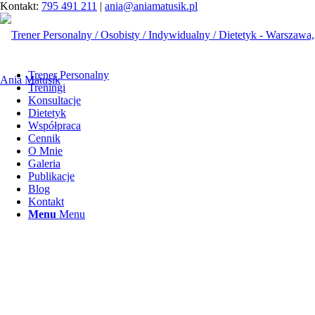
Kontakt:
795 491 211
|
ania@aniamatusik.pl
Trener Personalny
Treningi
Konsultacje
Dietetyk
Współpraca
Cennik
O Mnie
Galeria
Publikacje
Blog
Kontakt
Menu
Menu