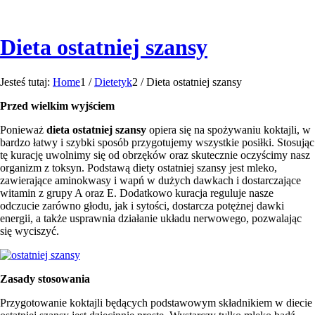
Dieta ostatniej szansy
Jesteś tutaj:
Home
1
/
Dietetyk
2
/
Dieta ostatniej szansy
Przed wielkim wyjściem
Ponieważ
dieta ostatniej szansy
opiera się na spożywaniu koktajli, w
bardzo łatwy i szybki sposób przygotujemy wszystkie posiłki. Stosując
tę kurację uwolnimy się od obrzęków oraz skutecznie oczyścimy nasz
organizm z toksyn. Podstawą diety ostatniej szansy jest mleko,
zawierające aminokwasy i wapń w dużych dawkach i dostarczające
witamin z grupy A oraz E. Dodatkowo kuracja reguluje nasze
odczucie zarówno głodu, jak i sytości, dostarcza potężnej dawki
energii, a także usprawnia działanie układu nerwowego, pozwalając
się wyciszyć.
Zasady stosowania
Przygotowanie koktajli będących podstawowym składnikiem w diecie