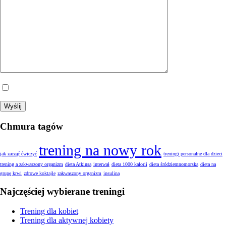
Wyrażam zgodę na przetwarzanie moich danych.
Chmura tagów
trening na nowy rok
jak zacząć ćwiczyć
treningi personalne dla dzieci
trening a zakwaszony organizm
dieta Atkinsa
interwał
dieta 1000 kalorii
dieta śródziemnomorska
dieta na
grupę krwi
zdrowe koktajle
zakwaszony organizm
insulina
Najczęściej wybierane treningi
Trening dla kobiet
Trening dla aktywnej kobiety