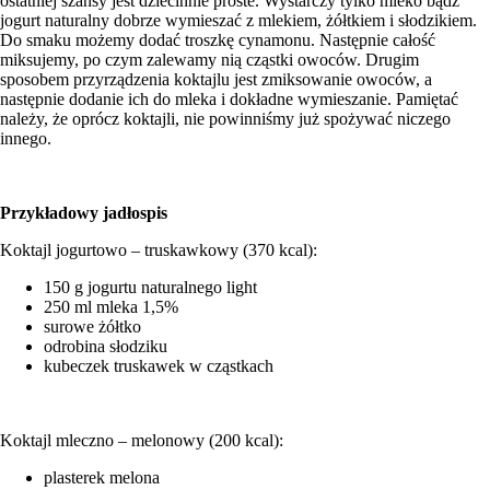
ostatniej szansy jest dziecinnie proste. Wystarczy tylko mleko bądź
jogurt naturalny dobrze wymieszać z mlekiem, żółtkiem i słodzikiem.
Do smaku możemy dodać troszkę cynamonu. Następnie całość
miksujemy, po czym zalewamy nią cząstki owoców. Drugim
sposobem przyrządzenia koktajlu jest zmiksowanie owoców, a
następnie dodanie ich do mleka i dokładne wymieszanie. Pamiętać
należy, że oprócz koktajli, nie powinniśmy już spożywać niczego
innego.
Przykładowy jadłospis
Koktajl jogurtowo – truskawkowy (370 kcal):
150 g jogurtu naturalnego light
250 ml mleka 1,5%
surowe żółtko
odrobina słodziku
kubeczek truskawek w cząstkach
Koktajl mleczno – melonowy (200 kcal):
plasterek melona