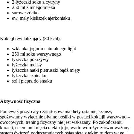
2 łyżeczki soku z cytryny
250 ml zimnego mleka
surowe żółtko
ew. mały kieliszek ajerkoniaku
Koktajl rewitalizujący (80 kcal):
szklanka jogurtu naturalnego light
250 ml soku warzywnego
łyżeczka pokrzywy
łyżeczka melisy
łyżeczka natki pietruszki bądź mięty
łyżeczka szpinaku
sól i pieprz do smaku
Aktywność fizyczna
Ponieważ przez cały czas stosowania diety ostatniej szansy,
spożywamy wyłącznie płynne posiłki w postaci koktajli warzywno –
owocowych, trening fizyczny nie jest wskazany. Po zakończeniu
kuracji, celem uniknięcia efektu jojo, warto wdrożyć zrównoważony
system ćwiczeń podtrzymujących osiągniętą z takim trudem wagę.