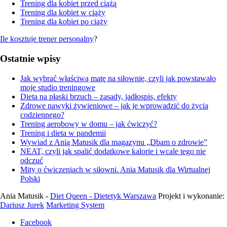
Trening dla kobiet przed ciążą
Trening dla kobiet w ciąży
Trening dla kobiet po ciąży
Ile kosztuje trener personalny
?
Ostatnie wpisy
Jak wybrać właściwą matę na siłownię, czyli jak powstawało
moje studio treningowe
Dieta na płaski brzuch – zasady, jadłospis, efekty
Zdrowe nawyki żywieniowe – jak je wprowadzić do życia
codziennego?
Trening aerobowy w domu – jak ćwiczyć?
Trening i dieta w pandemii
Wywiad z Anią Matusik dla magazynu „Dbam o zdrowie”
NEAT, czyli jak spalić dodatkowe kalorie i wcale tego nie
odczuć
Mity o ćwiczeniach w siłowni. Ania Matusik dla Wirtualnej
Polski
Ania Matusik -
Diet Queen - Dietetyk Warszawa
Projekt i wykonanie:
Dariusz Jurek
Marketing System
Facebook