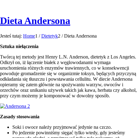
Dieta Andersona
Jesteś tutaj:
Home
1
/
Dietetyk
2
/
Dieta Andersona
Sztuka niełączenia
Twórcą tej metody jest Henry L.N. Anderson, dietetyk z Los Angeles.
Odkrył on, iż łączenie białek z węglowodanami wymaga
uruchomienia różnych enzymów trawiennych, co w konsekwencji
powoduje gromadzenie się w organizmie toksyn, będących przyczyną
odkładania się tłuszczu i powstawania cellulitu. W diecie Andersona
opieramy się zatem głównie na spożywaniu warzyw, owoców i
orzechów oraz unikaniu używek takich jak kawa, herbata czy alkohol,
przy czym możemy je komponować w dowolny sposób.
Zasady stosowania
Soki i owoce należy przyjmować jedynie na czczo.
Po jedzenie powinniśmy sięgać tylko wtedy, gdy jesteśmy