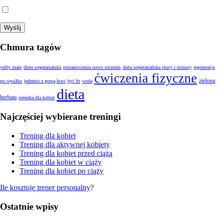
Wyrażam zgodę na przetwarzanie moich danych.
Chmura tagów
yerby mate
dieta wegetariańska
postanowienia nowo rocznem
dieta wegetariańska plusy i minusy
regeneracja
ćwiczenia fizyczne
zielona
po wysiłku
jedzenie z grupą krwi
być fit
woda
dieta
herbata
trenerka dla kobiet
Najczęściej wybierane treningi
Trening dla kobiet
Trening dla aktywnej kobiety
Trening dla kobiet przed ciążą
Trening dla kobiet w ciąży
Trening dla kobiet po ciąży
Ile kosztuje trener personalny
?
Ostatnie wpisy