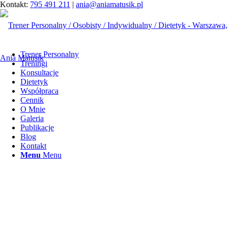
Kontakt:
795 491 211
|
ania@aniamatusik.pl
Trener Personalny
Treningi
Konsultacje
Dietetyk
Współpraca
Cennik
O Mnie
Galeria
Publikacje
Blog
Kontakt
Menu
Menu