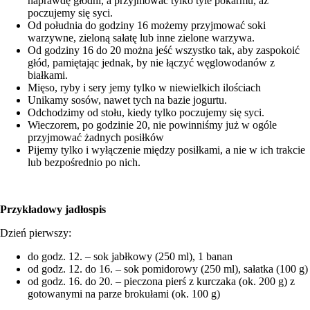
naprawdę głodni, a przyjmować tylko tyle pokarmu, aż
poczujemy się syci.
Od południa do godziny 16 możemy przyjmować soki
warzywne, zieloną sałatę lub inne zielone warzywa.
Od godziny 16 do 20 można jeść wszystko tak, aby zaspokoić
głód, pamiętając jednak, by nie łączyć węglowodanów z
białkami.
Mięso, ryby i sery jemy tylko w niewielkich ilościach
Unikamy sosów, nawet tych na bazie jogurtu.
Odchodzimy od stołu, kiedy tylko poczujemy się syci.
Wieczorem, po godzinie 20, nie powinniśmy już w ogóle
przyjmować żadnych posiłków
Pijemy tylko i wyłączenie między posiłkami, a nie w ich trakcie
lub bezpośrednio po nich.
Przykładowy jadłospis
Dzień pierwszy:
do godz. 12. – sok jabłkowy (250 ml), 1 banan
od godz. 12. do 16. – sok pomidorowy (250 ml), sałatka (100 g)
od godz. 16. do 20. – pieczona pierś z kurczaka (ok. 200 g) z
gotowanymi na parze brokułami (ok. 100 g)