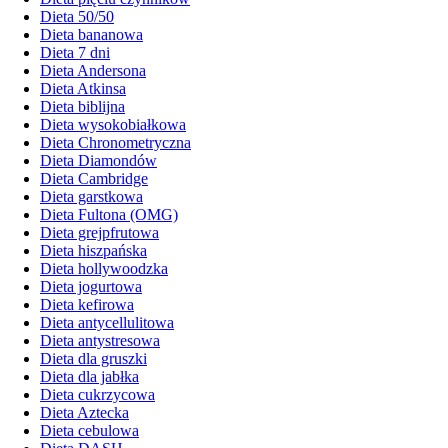
Dieta 50/50
Dieta bananowa
Dieta 7 dni
Dieta Andersona
Dieta Atkinsa
Dieta biblijna
Dieta wysokobiałkowa
Dieta Chronometryczna
Dieta Diamondów
Dieta Cambridge
Dieta garstkowa
Dieta Fultona (OMG)
Dieta grejpfrutowa
Dieta hiszpańska
Dieta hollywoodzka
Dieta jogurtowa
Dieta kefirowa
Dieta antycellulitowa
Dieta antystresowa
Dieta dla gruszki
Dieta dla jabłka
Dieta cukrzycowa
Dieta Aztecka
Dieta cebulowa