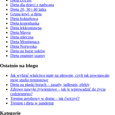
Dieta DASH
Dieta dla dzieci z nadwagą
Dieta 20, 30 i 40 latka
Grupa krwi, a dieta
Dieta koktajlowa
Dieta kopenhaska
Dieta lekkostrawna
Dieta Mayra
Dieta mleczna
Dieta Montignaca
Dieta Norweska
Dieta na bazie soków
Dieta ostatniej szansy
Ostatnio na blogu
Jak wybrać właściwą matę na siłownię, czyli jak powstawało
moje studio treningowe
Dieta na płaski brzuch – zasady, jadłospis, efekty
Zdrowe nawyki żywieniowe – jak je wprowadzić do życia
codziennego?
Trening aerobowy w domu – jak ćwiczyć?
Trening i dieta w pandemii
Kategorie