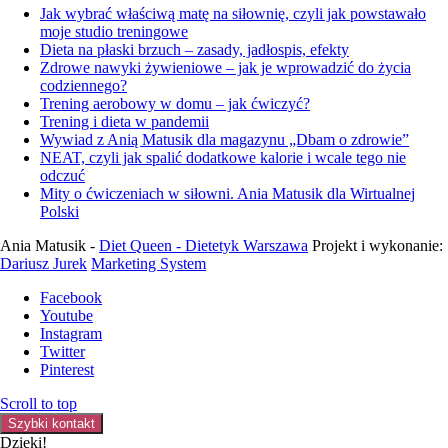
Jak wybrać właściwą matę na siłownię, czyli jak powstawało
moje studio treningowe
Dieta na płaski brzuch – zasady, jadłospis, efekty
Zdrowe nawyki żywieniowe – jak je wprowadzić do życia
codziennego?
Trening aerobowy w domu – jak ćwiczyć?
Trening i dieta w pandemii
Wywiad z Anią Matusik dla magazynu „Dbam o zdrowie”
NEAT, czyli jak spalić dodatkowe kalorie i wcale tego nie
odczuć
Mity o ćwiczeniach w siłowni. Ania Matusik dla Wirtualnej
Polski
Ania Matusik -
Diet Queen - Dietetyk Warszawa
Projekt i wykonanie:
Dariusz Jurek
Marketing System
Facebook
Youtube
Instagram
Twitter
Pinterest
Scroll to top
Szybki kontakt
Dzięki!