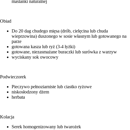
maślanki naturalnej
Obiad
Do 20 dag chudego mięsa (drób, cielęcina lub chuda
wieprzowina) duszonego w sosie własnym lub gotowanego na
parze
gotowana kasza lub ryż (3-4 łyżki)
gotowane, niezasmażane buraczki lub surówka z warzyw
wyciskany sok owocowy
Podwieczorek
Pieczywo pełnoziarniste lub ciastko ryżowe
niskosłodzony dżem
herbata
Kolacja
Serek homogenizowany lub twarożek