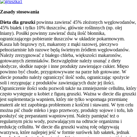
Zasady stosowania
Dieta dla gruszki
powinna zawierać 45% złożonych węglowodanów,
45% białek i tylko 10% tłuszczów, głównie roślinnych (np. olej
lniany). Posiłki powinny zawierać dużą ilość błonnika,
ograniczającego pobieranie tłuszczów w układzie pokarmowym.
Kasza lub brązowy ryż, makarony z mąki razowej, pieczywo
pełnoziarniste lub razowe będą świetnym źródłem węglowodanów.
Należy zrezygnować z białego chleba, większości makaronów,
gotowanych ziemniaków. Bezwzględnie należy usunąć z diety
słodycze, słodkie napoje i inne produkty zawierające cukier. Mięso
powinno być chude, przygotowywane na parze lub gotowane. W
diecie ponadto należy ograniczyć ilość sodu, ograniczając spożycie
soli i rezygnując z produktów zawierających duże jej ilości.
Ograniczenie ilości sodu pozwoli także na zmniejszenie cellulitu, który
często występuje u kobiet z figurą gruszki. Ważna w diecie dla gruszki
jest suplementacja wapniem, który nie tylko wspomaga przemianę
materii ale też zapobiega problemom z kośćmi i stawami. W tym celu
można pić chude mleko i jego przetwory, produkty sojowe i tofu, lub
posłużyć się preparatami wapniowymi. Należy pamiętać też o
regularnym piciu wody, pozwalającym na odtrucie organizmu i
redukcję cellulitu. W diecie dla gruszki ważną rolę odgrywają
warzywa, które najlepiej jeść w formie surówek lub sałatek, jednak