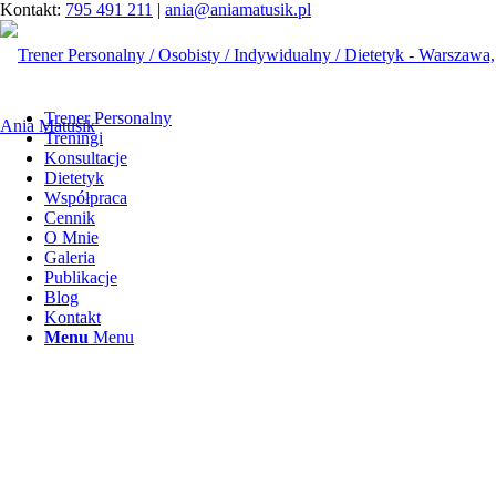
Kontakt:
795 491 211
|
ania@aniamatusik.pl
Trener Personalny
Treningi
Konsultacje
Dietetyk
Współpraca
Cennik
O Mnie
Galeria
Publikacje
Blog
Kontakt
Menu
Menu