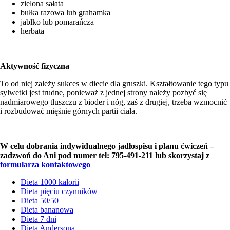
zielona sałata
bułka razowa lub grahamka
jabłko lub pomarańcza
herbata
Aktywność fizyczna
To od niej zależy sukces w diecie dla gruszki. Kształtowanie tego typu
sylwetki jest trudne, ponieważ z jednej strony należy pozbyć się
nadmiarowego tłuszczu z bioder i nóg, zaś z drugiej, trzeba wzmocnić
i rozbudować mięśnie górnych partii ciała.
W celu dobrania indywidualnego jadłospisu i planu ćwiczeń –
zadzwoń do Ani pod numer tel: 795-491-211 lub skorzystaj z
formularza kontaktowego
Dieta 1000 kalorii
Dieta pięciu czynników
Dieta 50/50
Dieta bananowa
Dieta 7 dni
Dieta Andersona