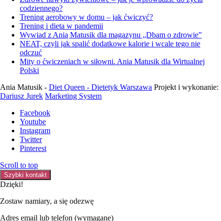
codziennego?
Trening aerobowy w domu – jak ćwiczyć?
Trening i dieta w pandemii
Wywiad z Anią Matusik dla magazynu „Dbam o zdrowie”
NEAT, czyli jak spalić dodatkowe kalorie i wcale tego nie
odczuć
Mity o ćwiczeniach w siłowni. Ania Matusik dla Wirtualnej
Polski
Ania Matusik -
Diet Queen - Dietetyk Warszawa
Projekt i wykonanie:
Dariusz Jurek
Marketing System
Facebook
Youtube
Instagram
Twitter
Pinterest
Scroll to top
Szybki kontakt
Dzięki!
Zostaw namiary, a się odezwę
Adres email lub telefon (wymagane)