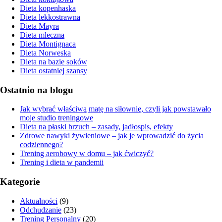
Dieta kopenhaska
Dieta lekkostrawna
Dieta Mayra
Dieta mleczna
Dieta Montignaca
Dieta Norweska
Dieta na bazie soków
Dieta ostatniej szansy
Ostatnio na blogu
Jak wybrać właściwą matę na siłownię, czyli jak powstawało
moje studio treningowe
Dieta na płaski brzuch – zasady, jadłospis, efekty
Zdrowe nawyki żywieniowe – jak je wprowadzić do życia
codziennego?
Trening aerobowy w domu – jak ćwiczyć?
Trening i dieta w pandemii
Kategorie
Aktualności
(9)
Odchudzanie
(23)
Trening Personalny
(20)