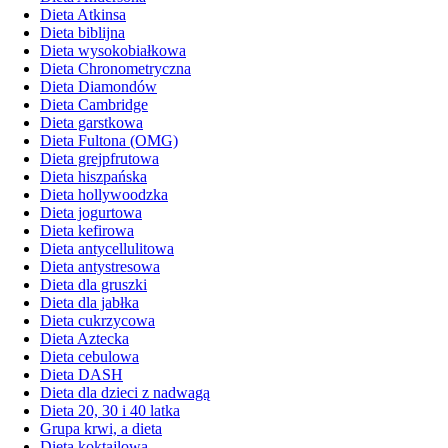
Dieta Atkinsa
Dieta biblijna
Dieta wysokobiałkowa
Dieta Chronometryczna
Dieta Diamondów
Dieta Cambridge
Dieta garstkowa
Dieta Fultona (OMG)
Dieta grejpfrutowa
Dieta hiszpańska
Dieta hollywoodzka
Dieta jogurtowa
Dieta kefirowa
Dieta antycellulitowa
Dieta antystresowa
Dieta dla gruszki
Dieta dla jabłka
Dieta cukrzycowa
Dieta Aztecka
Dieta cebulowa
Dieta DASH
Dieta dla dzieci z nadwagą
Dieta 20, 30 i 40 latka
Grupa krwi, a dieta
Dieta koktajlowa