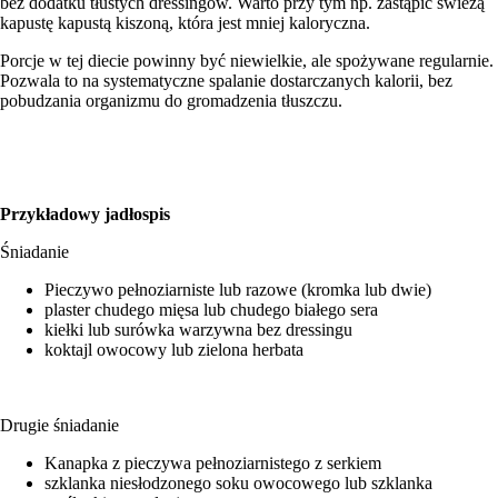
bez dodatku tłustych dressingów. Warto przy tym np. zastąpić świeżą
kapustę kapustą kiszoną, która jest mniej kaloryczna.
Porcje w tej diecie powinny być niewielkie, ale spożywane regularnie.
Pozwala to na systematyczne spalanie dostarczanych kalorii, bez
pobudzania organizmu do gromadzenia tłuszczu.
Przykładowy jadłospis
Śniadanie
Pieczywo pełnoziarniste lub razowe (kromka lub dwie)
plaster chudego mięsa lub chudego białego sera
kiełki lub surówka warzywna bez dressingu
koktajl owocowy lub zielona herbata
Drugie śniadanie
Kanapka z pieczywa pełnoziarnistego z serkiem
szklanka niesłodzonego soku owocowego lub szklanka