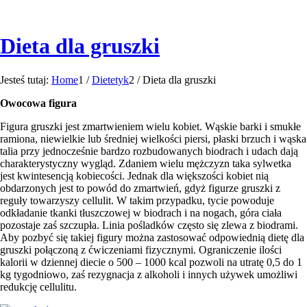
Dieta dla gruszki
Jesteś tutaj:
Home
1
/
Dietetyk
2
/
Dieta dla gruszki
Owocowa figura
Figura gruszki jest zmartwieniem wielu kobiet. Wąskie barki i smukłe
ramiona, niewielkie lub średniej wielkości piersi, płaski brzuch i wąska
talia przy jednocześnie bardzo rozbudowanych biodrach i udach dają
charakterystyczny wygląd. Zdaniem wielu mężczyzn taka sylwetka
jest kwintesencją kobiecości. Jednak dla większości kobiet nią
obdarzonych jest to powód do zmartwień, gdyż figurze gruszki z
reguły towarzyszy cellulit. W takim przypadku, tycie powoduje
odkładanie tkanki tłuszczowej w biodrach i na nogach, góra ciała
pozostaje zaś szczupła. Linia pośladków często się zlewa z biodrami.
Aby pozbyć się takiej figury można zastosować odpowiednią dietę dla
gruszki połączoną z ćwiczeniami fizycznymi. Ograniczenie ilości
kalorii w dziennej diecie o 500 – 1000 kcal pozwoli na utratę 0,5 do 1
kg tygodniowo, zaś rezygnacja z alkoholi i innych używek umożliwi
redukcję cellulitu.