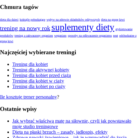
Chmura tagów
dieta dla dzieci
koktajle pobudzające
wpływ na zdrowie składników odżywczych
dieta na grupę krwi
suplementy diety
trening na nowy rok
etykietowanie
produktów
trening a zakwaszony organizm
weganizm
sposoby na odkwaszenie organizmu
neat
odchudzaine z
grupą krwi
Najczęściej wybierane treningi
Trening dla kobiet
Trening dla aktywnej kobiety
Trening dla kobiet przed ciążą
Trening dla kobiet w ciąży
Trening dla kobiet po ciąży
Ile kosztuje trener personalny
?
Ostatnie wpisy
Jak wybrać właściwą matę na siłownię, czyli jak powstawało
moje studio treningowe
Dieta na płaski brzuch – zasady, jadłospis, efekty
Zdrowe nawyki żywieniowe – jak je wprowadzić do życia