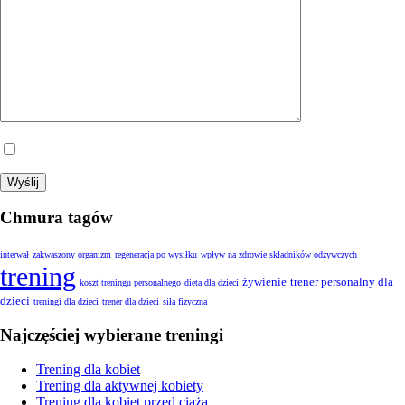
Wyrażam zgodę na przetwarzanie moich danych.
Chmura tagów
interwał
zakwaszony organizm
regeneracja po wysiłku
wpływ na zdrowie składników odżywczych
trening
żywienie
trener personalny dla
koszt treningu personalnego
dieta dla dzieci
dzieci
treningi dla dzieci
trener dla dzieci
siła fizyczna
Najczęściej wybierane treningi
Trening dla kobiet
Trening dla aktywnej kobiety
Trening dla kobiet przed ciążą