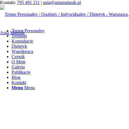
Kontakt:
795 491 211
|
ania@aniamatusik.pl
Trener Personalny
Treningi
Konsultacje
Dietetyk
Współpraca
Cennik
O Mnie
Galeria
Publikacje
Blog
Kontakt
Menu
Menu