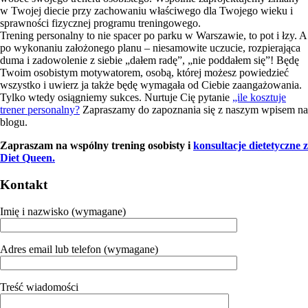
w Twojej diecie przy zachowaniu właściwego dla Twojego wieku i
sprawności fizycznej programu treningowego.
Trening personalny to nie spacer po parku w Warszawie, to pot i łzy. A
po wykonaniu założonego planu – niesamowite uczucie, rozpierająca
duma i zadowolenie z siebie „dałem radę”, „nie poddałem się”! Będę
Twoim osobistym motywatorem, osobą, której możesz powiedzieć
wszystko i uwierz ja także będę wymagała od Ciebie zaangażowania.
Tylko wtedy osiągniemy sukces. Nurtuje Cię pytanie
„ile kosztuje
trener personalny?
Zapraszamy do zapoznania się z naszym wpisem na
blogu.
Zapraszam na wspólny trening osobisty i
konsultacje dietetyczne z
Diet Queen.
Kontakt
Imię i nazwisko (wymagane)
Adres email lub telefon (wymagane)
Treść wiadomości