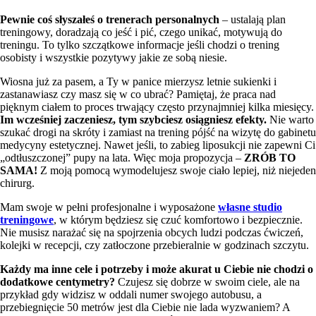
Pewnie coś słyszałeś o trenerach personalnych
– ustalają plan
treningowy, doradzają co jeść i pić, czego unikać, motywują do
treningu. To tylko szczątkowe informacje jeśli chodzi o trening
osobisty i wszystkie pozytywy jakie ze sobą niesie.
Wiosna już za pasem, a Ty w panice mierzysz letnie sukienki i
zastanawiasz czy masz się w co ubrać? Pamiętaj, że praca nad
pięknym ciałem to proces trwający często przynajmniej kilka miesięcy.
Im wcześniej zaczeniesz, tym szybciesz osiągniesz efekty.
Nie warto
szukać drogi na skróty i zamiast na trening pójść na wizytę do gabinetu
medycyny estetycznej. Nawet jeśli, to zabieg liposukcji nie zapewni Ci
„odtłuszczonej” pupy na lata. Więc moja propozycja –
ZRÓB TO
SAMA!
Z moją pomocą wymodelujesz swoje ciało lepiej, niż niejeden
chirurg.
Mam swoje w pełni profesjonalne i wyposażone
własne studio
treningowe
, w którym będziesz się czuć komfortowo i bezpiecznie.
Nie musisz narażać się na spojrzenia obcych ludzi podczas ćwiczeń,
kolejki w recepcji, czy zatłoczone przebieralnie w godzinach szczytu.
Każdy ma inne cele i potrzeby i może akurat u Ciebie nie chodzi o
dodatkowe centymetry?
Czujesz się dobrze w swoim ciele, ale na
przykład gdy widzisz w oddali numer swojego autobusu, a
przebiegnięcie 50 metrów jest dla Ciebie nie lada wyzwaniem? A