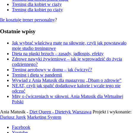
Trening dla kobiet w ciąży
Trening dla kobiet po ciąży
Ile kosztuje trener personalny
?
Ostatnie wpisy
Jak wybrać właściwą matę na siłownię, czyli jak powstawało
moje studio treningowe
Dieta na płaski brzuch – zasady, jadłospis, efekty
Zdrowe nawyki żywieniowe – jak je wprowadzić do życia
codziennego?
Trening aerobowy w domu – jak ćwiczyć?
Trening i dieta w pandemii
Wywiad z Anią Matusik dla magazynu „Dbam o zdrowie”
NEAT, czyli jak spalić dodatkowe kalorie i wcale tego nie
odczuć
Mity o ćwiczeniach w siłowni. Ania Matusik dla Wirtualnej
Polski
Ania Matusik -
Diet Queen - Dietetyk Warszawa
Projekt i wykonanie:
Dariusz Jurek
Marketing System
Facebook
Youtube