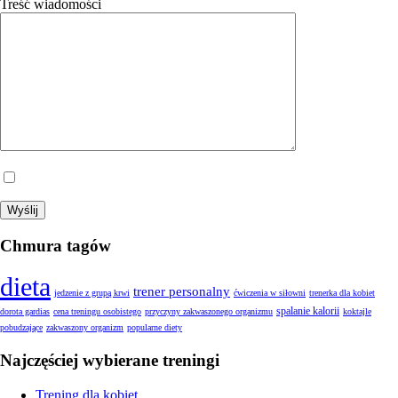
Treść wiadomości
Wyrażam zgodę na przetwarzanie moich danych.
Chmura tagów
dieta
trener personalny
jedzenie z grupą krwi
ćwiczenia w siłowni
trenerka dla kobiet
spalanie kalorii
dorota gardias
cena treningu osobistego
przyczyny zakwaszonego organizmu
koktajle
pobudzające
zakwaszony organizm
popularne diety
Najczęściej wybierane treningi
Trening dla kobiet