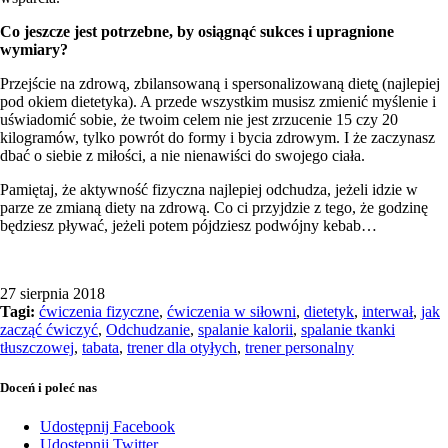
Co jeszcze jest potrzebne, by osiągnąć sukces i upragnione
wymiary?
Przejście na zdrową, zbilansowaną i spersonalizowaną dietę̨ (najlepiej
pod okiem dietetyka). A przede wszystkim musisz zmienić myślenie i
uświadomić sobie, że twoim celem nie jest zrzucenie 15 czy 20
kilogramów, tylko powrót do formy i bycia zdrowym. I że zaczynasz
dbać o siebie z miłości, a nie nienawiści do swojego ciała.
Pamiętaj, że aktywność fizyczna najlepiej odchudza, jeżeli idzie w
parze ze zmianą diety na zdrową. Co ci przyjdzie z tego, że godzinę
będziesz pływać, jeżeli potem pójdziesz podwójny kebab…
27 sierpnia 2018
Tagi:
ćwiczenia fizyczne
,
ćwiczenia w siłowni
,
dietetyk
,
interwał
,
jak
zacząć ćwiczyć
,
Odchudzanie
,
spalanie kalorii
,
spalanie tkanki
tłuszczowej
,
tabata
,
trener dla otyłych
,
trener personalny
Doceń i poleć nas
Udostępnij Facebook
Udostępnij Twitter