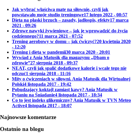
Jak wybrać właściwą matę na siłownię, czyli jak
powstawało moje studio treningowe
17 lutego 2022 - 08:57
Dieta na płaski brzuch – zasady, jadłospis, efekty
17 marca
2021 - 09:26
Zdrowe nawyki żywieniowe – jak je wprowadzić do życia
codziennego?
11 marca 2021 - 07:52
Trening aerobowy w domu – jak ćwiczyć?
20 kwietnia 2020
- 12:20
Trening i dieta w pandemii
30 marca 2020 - 20:01
Wywiad z Anią Matusik dla magazynu „Dbam o
zdrowie”
27 sierpnia 2018 - 09:37
NEAT, czyli jak spalić dodatkowe kalorie i wcale tego nie
odczuć
1 sierpnia 2018 - 11:16
Mity o ćwiczeniach w siłowni. Ania Matusik dla Wirtualnej
Polski
4 listopada 2017 - 19:42
Pobudzający koktajl zamiast kawy? Ania Matusik w
Pytaniu na Śniadanie
4 listopada 2017 - 18:34
Co to jest indeks glikemiczny? Ania Matusik w TVN Meteo
Active
4 listopada 2017 - 18:07
Najnowsze komentarze
Ostatnio na blogu