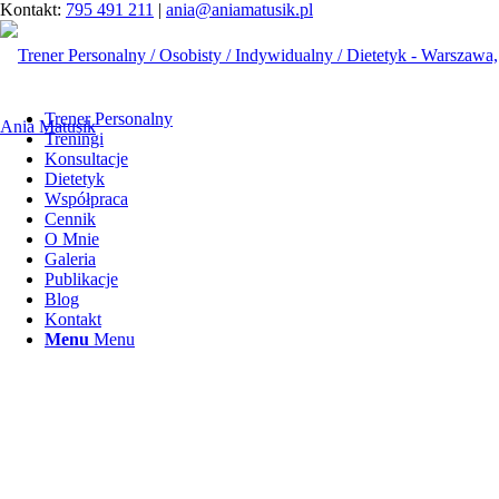
Kontakt:
795 491 211
|
ania@aniamatusik.pl
Trener Personalny
Treningi
Konsultacje
Dietetyk
Współpraca
Cennik
O Mnie
Galeria
Publikacje
Blog
Kontakt
Menu
Menu