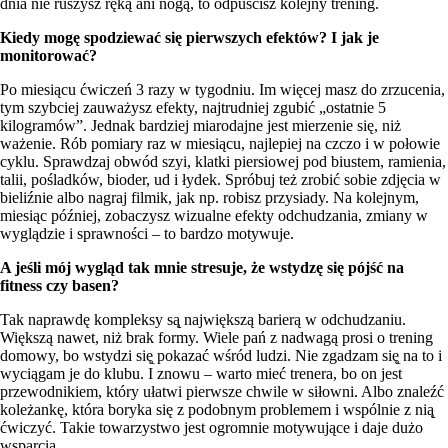
dnia nie ruszysz ręką ani nogą, to odpuścisz kolejny trening.
Kiedy mogę spodziewać się pierwszych efektów? I jak je
monitorować?
Po miesiącu ćwiczeń 3 razy w tygodniu. Im więcej masz do zrzucenia,
tym szybciej zauważysz efekty, najtrudniej zgubić „ostatnie 5
kilogramów”. Jednak bardziej miarodajne jest mierzenie się, niż
ważenie. Rób pomiary raz w miesiącu, najlepiej na czczo i w połowie
cyklu. Sprawdzaj obwód szyi, klatki piersiowej pod biustem, ramienia,
talii, pośladków, bioder, ud i łydek. Spróbuj też zrobić sobie zdjęcia w
bieliźnie albo nagraj filmik, jak np. robisz przysiady. Na kolejnym,
miesiąc później, zobaczysz wizualne efekty odchudzania, zmiany w
wyglądzie i sprawności – to bardzo motywuje.
A jeśli mój wygląd tak mnie stresuje, że wstydzę się pójść na
fitness czy basen?
Tak naprawdę kompleksy są̨ największą barierą w odchudzaniu.
Większą nawet, niż brak formy. Wiele pań z nadwagą prosi o trening
domowy, bo wstydzi się̨ pokazać wśród ludzi. Nie zgadzam się̨ na to i
wyciągam je do klubu. I znowu – warto mieć trenera, bo on jest
przewodnikiem, który ułatwi pierwsze chwile w siłowni. Albo znaleźć
koleżankę, która boryka się z podobnym problemem i wspólnie z nią̨
ćwiczyć. Takie towarzystwo jest ogromnie motywujące i daje dużo
wsparcia.