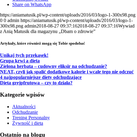
Share on WhatsApp
https://aniamatusik.pl/wp-content/uploads/2016/03/logo-1-300x98.png
0
0
admin
https://aniamatusik.pl/wp-content/uploads/2016/03/logo-1-
300x98.png
admin
2018-08-27 09:37:16
2018-08-27 09:37:16
Wywiad
z Anią Matusik dla magazynu „Dbam o zdrowie”
Artykuły, które również mogą się Tobie spodobać
Unikaj tych przekąsek!
Grupa krwi a dieta
Zielona herbata – cudowny eliksir na odchudzanie?
NEAT, czyli jak spalić dodatkowe kalorie i wcale tego nie odczuć
4 najpopularniejsze diety odchudzające
Dieta grejpfrutowa – czy to działa?
Kategorie wpisów
Aktualności
Odchudzanie
Trening Personalny
Żywność i dieta
Ostatnio na blogu