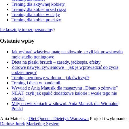
Trening dla aktywnej kobiety
Trening dla kobiet przed ciążą
Trening dla kobiet w ciąży
Trening dla kobiet po ciąży
Ile kosztuje trener personalny
?
Ostatnie wpisy
Jak wybrać właściwą matę na siłownię, czyli jak powstawało
moje studio treningowe
Dieta na płaski brzuch – zasady, jadłospis, efekty
Zdrowe nawyki żywieniowe – jak je wprowadzić do życia
codziennego?
Trening aerobowy w domu – jak ćwiczyć?
Trening i dieta w pandemii
Wywiad z Anią Matusik dla magazynu „Dbam o zdrowie”
NEAT, czyli jak spalić dodatkowe kalorie i wcale tego nie
odczuć
Mity o ćwiczeniach w siłowni. Ania Matusik dla Wirtualnej
Polski
Ania Matusik -
Diet Queen - Dietetyk Warszawa
Projekt i wykonanie:
Dariusz Jurek
Marketing System