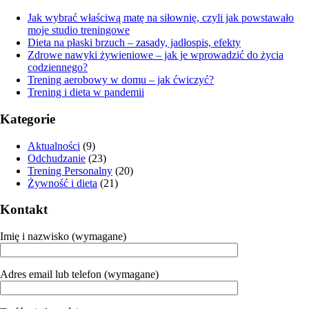
Jak wybrać właściwą matę na siłownię, czyli jak powstawało
moje studio treningowe
Dieta na płaski brzuch – zasady, jadłospis, efekty
Zdrowe nawyki żywieniowe – jak je wprowadzić do życia
codziennego?
Trening aerobowy w domu – jak ćwiczyć?
Trening i dieta w pandemii
Kategorie
Aktualności
(9)
Odchudzanie
(23)
Trening Personalny
(20)
Żywność i dieta
(21)
Kontakt
Imię i nazwisko (wymagane)
Adres email lub telefon (wymagane)