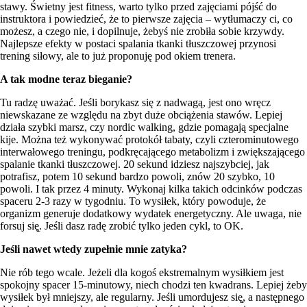
stawy. Świetny jest fitness, warto tylko przed zajęciami pójść do
instruktora i powiedzieć, że to pierwsze zajęcia – wytłumaczy ci, co
możesz, a czego nie, i dopilnuje, żebyś nie zrobiła sobie krzywdy.
Najlepsze efekty w postaci spalania tkanki tłuszczowej przynosi
trening siłowy, ale to już proponuję pod okiem trenera.
A tak modne teraz bieganie?
Tu radzę uważać. Jeśli borykasz się z nadwagą, jest ono wręcz
niewskazane ze względu na zbyt duże obciążenia stawów. Lepiej
działa szybki marsz, czy nordic walking, gdzie pomagają specjalne
kije. Można też wykonywać protokół tabaty, czyli czterominutowego
interwałowego treningu, podkręcającego metabolizm i zwiększającego
spalanie tkanki tłuszczowej. 20 sekund idziesz najszybciej, jak
potrafisz, potem 10 sekund bardzo powoli, znów 20 szybko, 10
powoli. I tak przez 4 minuty. Wykonaj kilka takich odcinków podczas
spaceru 2-3 razy w tygodniu. To wysiłek, który powoduje, że
organizm generuje dodatkowy wydatek energetyczny. Ale uwaga, nie
forsuj się̨. Jeśli dasz radę zrobić tylko jeden cykl, to OK.
Jeśli nawet wtedy zupełnie mnie zatyka?
Nie rób tego wcale. Jeżeli dla kogoś ekstremalnym wysiłkiem jest
spokojny spacer 15-minutowy, niech chodzi ten kwadrans. Lepiej żeby
wysiłek był mniejszy, ale regularny. Jeśli umordujesz się̨, a następnego