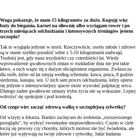
Waga pokazuje, że mam 15 kilogramów za dużo. Kupuję więc
buty do biegania, karnet na siłownię albo wyciągam rower i po
trzech miesiącach odchudzania i intensywnych treningów jestem
szczupła?
Tak to wygląda jedynie w teorii. Rzeczywiście, osoby młode i zdrowe
są̨ w stanie szybko poradzić sobie z 5-10 kilogramami nadwagi.
Trudniej jest, gdy masz trzydzieści czy czterdzieści lat. Wtedy
wprowadzenie gwałtownych zmian w rozkładzie dnia nie jest takie
łatwe, a ruch wiąże się z dużym obciążeniem organizmu. Zwłaszcza
dla osób, które od lat zmyją według schematu: kawa, praca, 8 godzin
siedzenia, kanapa, sen. U nich sam proces odchudzania, który opiera
się jedynie o intensywniejszy spacer może wywołać palpitację serca.
Dlatego żadne gwałtowne zmiany trybu życia nie są wskazane. Lepiej
wdrożyć się spokojnie i pod kontrolą.
Od czego wiec zacząć zdrową walkę̨ o szczuplejszą sylwetkę?
Od wizyty u lekarza. Bardzo zachęcam do zrobienia „rozszerzonego
przeglądu”, by wykryć ewentualne nieprawidłowości. Często w ciele
toczą się procesy czy choroby, których możesz nie być świadoma, ale
które już wpływają na twoje zdrowie i sylwetkę. Jakie badania