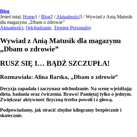
Blog
Jesteś tutaj:
Home
1
/
Blog
2
/
Aktualności
3
/
Wywiad z Anią Matusik
dla magazynu „Dbam o zdrowie”
Aktualności
,
Odchudzanie
,
Trening Personalny
Wywiad z Anią Matusik dla magazynu
„Dbam o zdrowie”
RUSZ SIĘ I… BĄDŹ SZCZUPŁA!
Rozmawiała: Alina Barska, „Dbam o zdrowie”
Decyzja zapadała i zaczynasz odchudzanie. Na scenę wjeżdżają:
dieta, badania oraz ćwiczenia. Brawo! Pamiętaj tylko o jednym.
Zwiększać aktywność fizyczną trzeba powoli i z głową.
Podpowiadamy, jak stracić zbędne kilogramy bezpiecznie i
skutecznie.