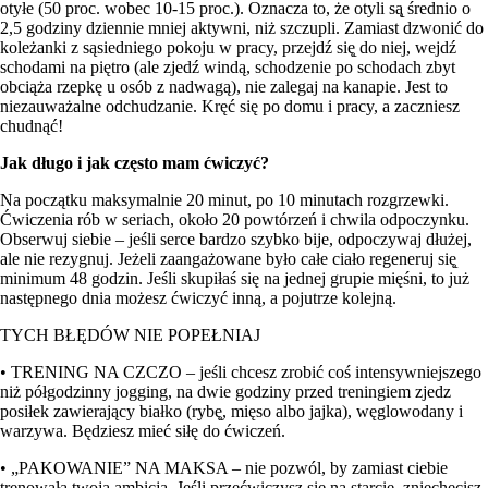
otyłe (50 proc. wobec 10-15 proc.). Oznacza to, że otyli są̨ średnio o
2,5 godziny dziennie mniej aktywni, niż szczupli. Zamiast dzwonić do
koleżanki z sąsiedniego pokoju w pracy, przejdź się̨ do niej, wejdź
schodami na piętro (ale zjedź windą, schodzenie po schodach zbyt
obciąża rzepkę u osób z nadwagą), nie zalegaj na kanapie. Jest to
niezauważalne odchudzanie. Kręć się po domu i pracy, a zaczniesz
chudnąć!
Jak długo i jak często mam ćwiczyć?
Na początku maksymalnie 20 minut, po 10 minutach rozgrzewki.
Ćwiczenia rób w seriach, około 20 powtórzeń i chwila odpoczynku.
Obserwuj siebie – jeśli serce bardzo szybko bije, odpoczywaj dłużej,
ale nie rezygnuj. Jeżeli zaangażowane było całe ciało regeneruj się̨
minimum 48 godzin. Jeśli skupiłaś się na jednej grupie mięśni, to już
następnego dnia możesz ćwiczyć inną, a pojutrze kolejną.
TYCH BŁĘDÓW NIE POPEŁNIAJ
• TRENING NA CZCZO – jeśli chcesz zrobić coś intensywniejszego
niż półgodzinny jogging, na dwie godziny przed treningiem zjedz
posiłek zawierający białko (rybę̨, mięso albo jajka), węglowodany i
warzywa. Będziesz mieć siłę do ćwiczeń.
• „PAKOWANIE” NA MAKSA – nie pozwól, by zamiast ciebie
trenowała twoja ambicja. Jeśli przećwiczysz się̨ na starcie, zniechęcisz