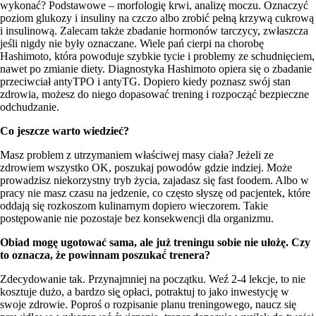
wykonać? Podstawowe – morfologię krwi, analizę moczu. Oznaczyć
poziom glukozy i insuliny na czczo albo zrobić pełną krzywą cukrową
i insulinową. Zalecam także zbadanie hormonów tarczycy, zwłaszcza
jeśli nigdy nie były oznaczane. Wiele pań cierpi na chorobę
Hashimoto, która powoduje szybkie tycie i problemy ze schudnięciem,
nawet po zmianie diety. Diagnostyka Hashimoto opiera się o zbadanie
przeciwciał antyTPO i antyTG. Dopiero kiedy poznasz swój stan
zdrowia, możesz do niego dopasować trening i rozpocząć bezpieczne
odchudzanie.
Co jeszcze warto wiedzieć?
Masz problem z utrzymaniem właściwej masy ciała? Jeżeli ze
zdrowiem wszystko OK, poszukaj powodów gdzie indziej. Może
prowadzisz niekorzystny tryb życia, zajadasz się fast foodem. Albo w
pracy nie masz czasu na jedzenie, co często słyszę od pacjentek, które
oddają się rozkoszom kulinarnym dopiero wieczorem. Takie
postępowanie nie pozostaje bez konsekwencji dla organizmu.
Obiad mogę ugotować sama, ale już treningu sobie nie ułożę. Czy
to oznacza, że powinnam poszukać́ trenera?
Zdecydowanie tak. Przynajmniej na początku. Weź 2-4 lekcje, to nie
kosztuje dużo, a bardzo się̨ opłaci, potraktuj to jako inwestycję w
swoje zdrowie. Poproś o rozpisanie planu treningowego, naucz się