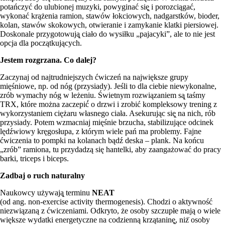
potańczyć do ulubionej muzyki, powyginać się̨ i porozciągać,
wykonać krążenia ramion, stawów łokciowych, nadgarstków, bioder,
kolan, stawów skokowych, otwieranie i zamykanie klatki piersiowej.
Doskonale przygotowują̨ ciało do wysiłku „pajacyki”, ale to nie jest
opcja dla początkujących.
Jestem rozgrzana. Co dalej?
Zaczynaj od najtrudniejszych ćwiczeń na największe grupy
mięśniowe, np. od nóg (przysiady). Jeśli to dla ciebie niewykonalne,
zrób wymachy nóg w leżeniu. Świetnym rozwiązaniem są̨ taśmy
TRX, które można zaczepić́ o drzwi i zrobić kompleksowy trening z
wykorzystaniem ciężaru własnego ciała. Asekurując się̨ na nich, rób
przysiady. Potem wzmacniaj mięśnie brzucha, stabilizujące odcinek
lędźwiowy kręgosłupa, z którym wiele pań ma problemy. Fajne
ćwiczenia to pompki na kolanach bądź deska – plank. Na końcu
„zrób” ramiona, tu przydadzą się hantelki, aby zaangażować do pracy
barki, triceps i biceps.
Zadbaj o ruch naturalny
Naukowcy używają̨ terminu
NEAT
(od ang. non-exercise activity thermogenesis). Chodzi o aktywność
niezwiązaną z ćwiczeniami. Odkryto, że osoby szczupłe mają o wiele
większe wydatki energetyczne na codzienną krzątaninę̨, niż̇ osoby