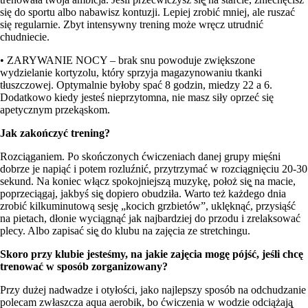
się do sportu albo nabawisz kontuzji. Lepiej zrobić mniej, ale ruszać
się regularnie. Zbyt intensywny trening może wręcz utrudnić
chudniecie.
• ZARYWANIE NOCY – brak snu powoduje zwiększone
wydzielanie kortyzolu, który sprzyja magazynowaniu tkanki
tłuszczowej. Optymalnie byłoby spać 8 godzin, miedzy 22 a 6.
Dodatkowo kiedy jesteś nieprzytomna, nie masz siły oprzeć się
apetycznym przekąskom.
Jak zakończyć trening?
Rozciąganiem. Po skończonych ćwiczeniach danej grupy mięśni
dobrze je napiąć i potem rozluźnić, przytrzymać w rozciągnięciu 20-30
sekund. Na koniec włącz spokojniejszą muzykę, położ się̨ na macie,
poprzeciągaj, jakbyś się̨ dopiero obudziła. Warto też każdego dnia
zrobić kilkuminutową sesję „kocich grzbietów”, uklęknąć, przysiąść
na pietach, dłonie wyciągnąć jak najbardziej do przodu i zrelaksować
plecy. Albo zapisać się̨ do klubu na zajęcia ze stretchingu.
Skoro przy klubie jesteśmy, na jakie zajęcia mogę pójść, jeśli chcę
trenować w sposób zorganizowany?
Przy dużej nadwadze i otyłości, jako najlepszy sposób na odchudzanie
polecam zwłaszcza aqua aerobik, bo ćwiczenia w wodzie odciążają̨