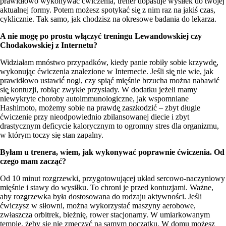
prawidłowo wykonywać ćwiczenia, trener dopasuje wysiłek do twojej
aktualnej formy. Potem możesz spotykać się̨ z nim raz na jakiś czas,
cyklicznie. Tak samo, jak chodzisz na okresowe badania do lekarza.
A nie mogę po prostu włączyć treningu
Lewandowskiej czy
Chodakowskiej z Internetu?
Widziałam mnóstwo przypadków, kiedy panie robiły sobie krzywdę̨,
wykonując ćwiczenia znalezione w Internecie. Jeśli się̨ nie wie, jak
prawidłowo ustawić́ nogi, czy spiąć mięśnie brzucha można nabawić
się̨ kontuzji, robiąc zwykłe przysiady. W dodatku jeżeli mamy
niewykryte choroby autoimmunologiczne, jak wspomniane
Hashimoto, możemy sobie na prawdę̨ zaszkodzić – zbyt długie
ćwiczenie przy nieodpowiednio zbilansowanej diecie i zbyt
drastycznym deficycie kalorycznym to ogromny stres dla organizmu,
w którym toczy się stan zapalny.
Byłam u trenera, wiem, jak wykonywać poprawnie ćwiczenia. Od
czego mam zacząć?
Od 10 minut rozgrzewki, przygotowującej układ sercowo-naczyniowy
mięśnie i stawy do wysiłku. To chroni je przed kontuzjami. Ważne,
aby rozgrzewka była dostosowana do rodzaju aktywności. Jeśli
ćwiczysz w siłowni, można wykorzystać maszyny aerobowe,
zwłaszcza orbitrek, bieżnię, rower stacjonarny. W umiarkowanym
tempie, żeby się nie zmęczyć na samym początku. W domu możesz